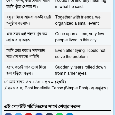
সে যা বলল, তার কোনো মানে
I could not find any meaning
আমি খুঁজে পেলাম না।
in what he said.
বন্ধুরা মিলে আমরা একটা ছোট্ট
Together with friends, we
অনুষ্ঠান করলাম।
organized a small event.
এক সময় এই শহরে খুব কম
Once upon a time, very few
লোক বাস করত।
people lived in this city.
আমি চেষ্টা করেও সমস্যাটা
Even after trying, I could not
সমাধান করতে পারিনি।
solve the problem.
হঠাৎ করেই তার চোখ দিয়ে
Suddenly, tears rolled down
জল গড়িয়ে পড়ল।
from his/her eyes.
✅ মোট বাক্য: ৩০ + ৪০ + ৫০ =
১২০টি।
⚡ সমস্ত বাক্য Past Indefinite Tense (Simple Past) - এ অনূদিত।
এই পোস্টটি পরিচিতদের সাথে শেয়ার করুন