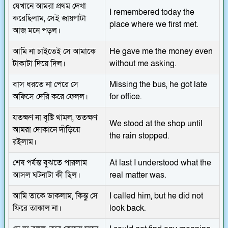
যেখানে আমরা প্রথম দেখা
I remembered today the
করেছিলাম, সেই জায়গাটা
place where we first met.
আজ মনে পড়ল।
আমি না চাইতেই সে আমাকে
He gave me the money even
টাকাটা দিয়ে দিল।
without me asking.
বাস ধরতে না পেরে সে
Missing the bus, he got late
অফিসে দেরি করে ফেলল।
for office.
যতক্ষণ না বৃষ্টি থামল, ততক্ষণ
We stood at the shop until
আমরা দোকানে দাঁড়িয়ে
the rain stopped.
রইলাম।
শেষ পর্যন্ত বুঝতে পারলাম
At last I understood what the
আসল ঘটনাটা কী ছিল।
real matter was.
আমি তাকে ডাকলাম, কিন্তু সে
I called him, but he did not
ফিরে তাকাল না।
look back.