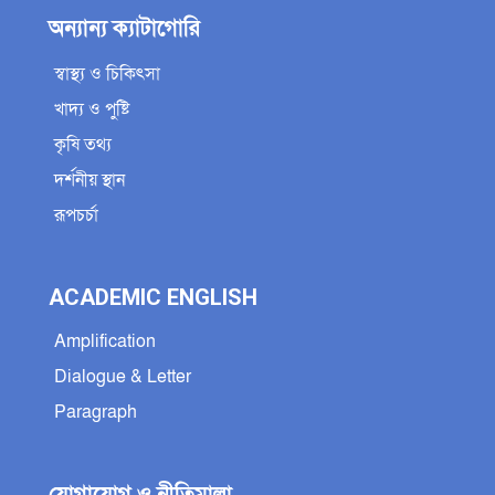
অন্যান্য ক্যাটাগোরি
স্বাস্থ্য ও চিকিৎসা
খাদ্য ও পুষ্টি
কৃষি তথ্য
দর্শনীয় স্থান
রূপচর্চা
ACADEMIC ENGLISH
Amplification
Dialogue & Letter
Paragraph
যোগাযোগ ও নীতিমালা