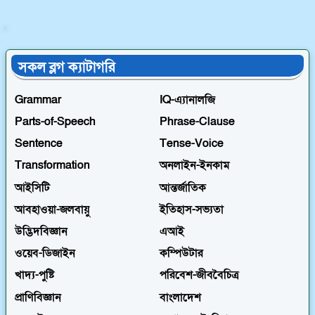
Tense-ভিত্তিক
সকল ব্লগ ক্যাটাগরি
Grammar
IQ-এ্যানালজি
Parts-of-Speech
Phrase-Clause
Sentence
Tense-Voice
Transformation
অনলাইন-ইনকাম
আইসিটি
আন্তর্জাতিক
আবহাওয়া-জলবায়ু
ইতিহাস-সভ্যতা
উদ্ভিদবিজ্ঞান
এআই
ওয়েব-ডিজাইন
কম্পিউটার
খাদ্য-পুষ্টি
পরিবেশ-জীববৈচিত্র
প্রাণিবিজ্ঞান
বাংলাদেশ