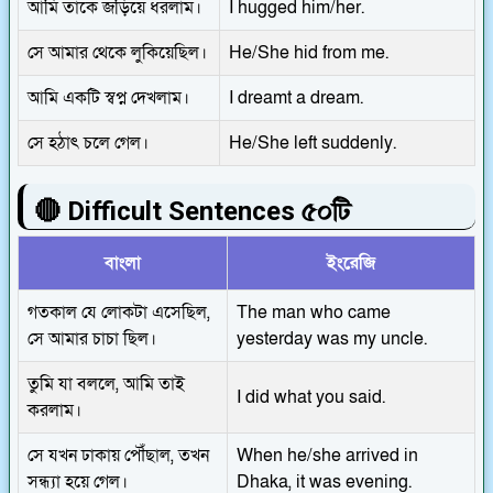
আমি তাকে জড়িয়ে ধরলাম।
I hugged him/her.
সে আমার থেকে লুকিয়েছিল।
He/She hid from me.
আমি একটি স্বপ্ন দেখলাম।
I dreamt a dream.
সে হঠাৎ চলে গেল।
He/She left suddenly.
🔴 Difficult Sentences ৫০টি
বাংলা
ইংরেজি
গতকাল যে লোকটা এসেছিল,
The man who came
সে আমার চাচা ছিল।
yesterday was my uncle.
তুমি যা বললে, আমি তাই
I did what you said.
করলাম।
সে যখন ঢাকায় পৌঁছাল, তখন
When he/she arrived in
সন্ধ্যা হয়ে গেল।
Dhaka, it was evening.