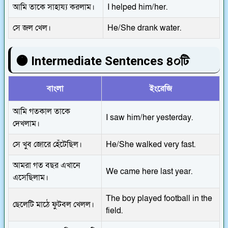
আমি তাকে সাহায্য করলাম।
I helped him/her.
সে জল খেল।
He/She drank water.
🟠 Intermediate Sentences ৪০টি
বাংলা
ইংরেজি
আমি গতকাল তাকে
I saw him/her yesterday.
দেখলাম।
সে খুব জোরে হেঁটেছিল।
He/She walked very fast.
আমরা গত বছর এখানে
We came here last year.
এসেছিলাম।
The boy played football in the
ছেলেটি মাঠে ফুটবল খেলল।
field.