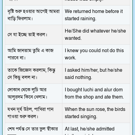
বৃষ্টি শুরু হওয়ার আগেই আমরা
We returned home before it
বাড়ি ফিরলাম।
started raining.
He/She did whatever he/she
সে যা ইচ্ছে তাই করল।
wanted.
আমি জানতাম তুমি এ কাজ
I knew you could not do this
পারবে না।
work.
তাকে জিজ্ঞেস করলাম, কিন্তু
I asked him/her, but he/she
সে কিছু বলল না।
said nothing.
দোকান থেকে লুচি আর
I bought luchi and alur dom
আলুরদম কিনে খেলাম।
from the shop and ate them.
যখন সূর্য উঠল, পাখিরা গান
When the sun rose, the birds
গাওয়া শুরু করল।
started singing.
শেষ পর্যন্ত সে তার ভুল স্বীকার
At last, he/she admitted