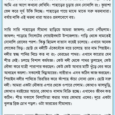
আমি এর আগে কখনো দেখিনি। পাহাড়ের চূড়ায় যেন সোনালি রং। কুয়াশা
ভেদ করে সূর্য উকি দিচ্ছে। পাহাড়ের গায়ে মাঝে মাঝে সরু ঝরনাধারা।
বর্ষায় নাকি এই ঝরনা ধারা আরও প্রবলবেগে বয়।
সারি সারি পাহাড়ের সীমানা ছাড়িয়ে আমরা জাফলং এসে পৌঁছলাম।
জাফলং পড়েছে সিলেটের গোয়াইনঘাট উপজেলায়। গাড়ি থেকে নামতেই
সোনালি রোদের পরশ। কিন্তু হিমেল বাতাস বয়েই চলেছে। এখানে অনেক
লোকের ভিড়। ছোট্ট যে নদীটি এঁকেবেঁকে বয়ে চলেছে তার নাম পিয়াইন।
নদীর স্বচ্ছ পানির নিচে কত না রং- বেরঙের পাথর। এখানে কারোর যেন
শীত নেই। চলছে বিশাল কর্মযজ্ঞ। কেউ নদী থেকে পাথর তুলছেন, কেউ
নৌকা করে যাত্রী পারাপার করছেন। কেউ কেউ আবার মাটি খুঁড়ে বের করে
আনছেন কয়লা। সকলেই নিম্নআয়ের। নারীরাও এসব কঠিন কাজ করছেন।
পিয়াইন নদীর পানিতে তিরতির করে কাঁপছে কাঁচা সোনা রোদ। ছোট্ট সরু
নদী। আমরা একটা নৌকায় এপার থেকে ওপারে গেলাম। কোথাও ঝালমুড়ি,
কোথাও বরইয়ের আচার, কোথাও বাদাম বিক্রি হচ্ছে। এখানেও জীবন কত
কঠিন। শীত সকালে বিলাসিতা করার সময় কোথায় এদের। দূরে একটা
ঝুলন্ত ব্রিজ চোখ পড়ল। ওটা ভারতের সীমানায়।