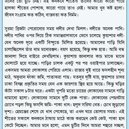
এদের তো ছুটি নেই। এই কনকনে শীতেও তাদের কারো কারো গায়ে
হালকা শীতের পোশাক, কারো গায়ে তাও নেই। আমার খুব কষ্ট হলো।
জীবন সংগ্রাম কত কঠিন, বাস্তবতা কত নির্মম।
সুরমা ব্রিজটা পেরোনোর সময় নদীর দেখা মিলল। নদীতে অনেক পানি।
নদীর পানির ওপর দিয়ে ঠিক সমান্তরালভাবে ভেসে চলেছে কুয়াশার নদী-
যেন অনেক দূরে একটি বিন্দুতে মিলিত হয়েছে। আমাদের গাড়ি যিনি
চালাচ্ছিলেন তাঁর নাম মনোরঞ্জন। বয়স হয়েছে, কিন্তু দক্ষ হাত। আমি বন্ধ
জানালা দিয়ে বাইরে দেখছিলাম। কুয়াশায় জানালার কাচ মাঝে মাঝে
ঘোলাটে হয়ে যাচ্ছে। গাড়ির চালক একটু পর পর ওয়াইপার চালাচ্ছেন।
একসময় আমরা লোকালয় পেরিয়ে এলাম। রাস্তার দুই ধারে ফসলহীন শূন্য
মাঠ, অফুরান ফাঁকা জমি, পাতাঝরা গাছ। যতদূর দৃষ্টি যায়, কুয়াশার চাদর
ঢাকা বিষন্ন প্রকৃতির সময় যেন এক জায়গায় স্থির হয়ে আছে। কিন্তু ঘড়ির
কাঁটা সকাল ৮টার ঘরে। একটা খুপরি মতো চায়ের দোকানের সামনে গাড়ি
থামানো হলো। দোকানের সামনে দুটি বেঞ্চ পাতা। দোকানের পেছনটায়
চোখে পড়ল কিছু ফসলি জমি- পাকা ধান। হলুদ সরিষা খেত। চোখ জুড়ানো
দৃশ্য। হেমন্তের শেষে যে ধান পেকেছে, তা এখন ঘরে তোলার সময়। এই
শীতের সকালে কনকনে ঠান্ডায় মাঠে কাজ করছেন কেউ কেউ, পাকা হান
কেটে নিচ্ছেন। আমার মনে হলো, এমন ছুটির দিনে আমরা শহুরে সচ্ছল,