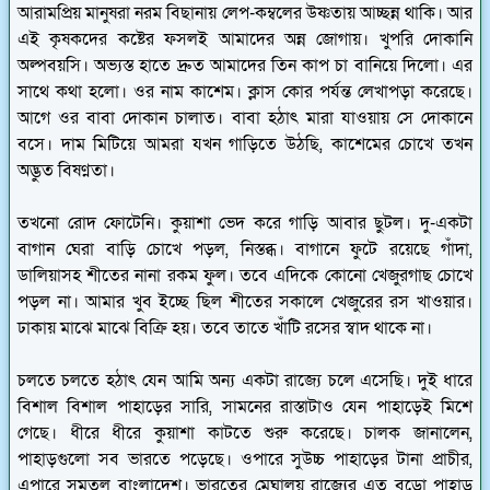
আরামপ্রিয় মানুষরা নরম বিছানায় লেপ-কম্বলের উষ্ণতায় আচ্ছন্ন থাকি। আর
এই কৃষকদের কষ্টের ফসলই আমাদের অন্ন জোগায়। খুপরি দোকানি
অল্পবয়সি। অভ্যস্ত হাতে দ্রুত আমাদের তিন কাপ চা বানিয়ে দিলো। এর
সাথে কথা হলো। ওর নাম কাশেম। ক্লাস কোর পর্যন্ত লেখাপড়া করেছে।
আগে ওর বাবা দোকান চালাত। বাবা হঠাৎ মারা যাওয়ায় সে দোকানে
বসে। দাম মিটিয়ে আমরা যখন গাড়িতে উঠছি, কাশেমের চোখে তখন
অদ্ভুত বিষণ্ণতা।
তখনো রোদ ফোটেনি। কুয়াশা ভেদ করে গাড়ি আবার ছুটল। দু-একটা
বাগান ঘেরা বাড়ি চোখে পড়ল, নিস্তব্ধ। বাগানে ফুটে রয়েছে গাঁদা,
ডালিয়াসহ শীতের নানা রকম ফুল। তবে এদিকে কোনো খেজুরগাছ চোখে
পড়ল না। আমার খুব ইচ্ছে ছিল শীতের সকালে খেজুরের রস খাওয়ার।
ঢাকায় মাঝে মাঝে বিক্রি হয়। তবে তাতে খাঁটি রসের স্বাদ থাকে না।
চলতে চলতে হঠাৎ যেন আমি অন্য একটা রাজ্যে চলে এসেছি। দুই ধারে
বিশাল বিশাল পাহাড়ের সারি, সামনের রাস্তাটাও যেন পাহাড়েই মিশে
গেছে। ধীরে ধীরে কুয়াশা কাটতে শুরু করেছে। চালক জানালেন,
পাহাড়গুলো সব ভারতে পড়েছে। ওপারে সুউচ্চ পাহাড়ের টানা প্রাচীর,
এপারে সমতল বাংলাদেশ। ভারতের মেঘালয় রাজ্যের এত বড়ো পাহাড়