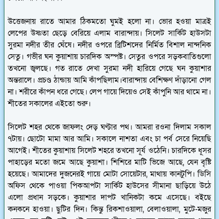
উত্তেজনায় রাতে আমার ঠিকমতো ঘুমই হলো না। ভোর হওয়া মাত্রই
লেপের উষ্ণতা ছেড়ে বেরিয়ে এলাম বারান্দায়। সিলেট সার্কিট হাউসটা
সুরমা নদীর তীর ঘেঁষে। নদীর ওপরে ব্রিটিশদের নির্মিত বিশাল নান্দনিক
সেতু। গভীর ঘন কুয়াশায় চারদিক অস্পষ্ট। সেতুর ওপরে সড়কবাতিগুলো
তখনো জ্বলছে। গত রাতে দেখা সুরমা নদী হারিয়ে গেছে ঘন কুয়াশার
অন্তরালে। প্রচণ্ড ঠান্ডায় আমি কাঁপছিলাম।বারান্দায় বেশিক্ষণ দাঁড়ানো গেল
না। শরীরে কাঁপন ধরে গেছে। লেপ গায়ে দিয়েও সেই কাঁপুনি আর থামে না।
শীতের সকালের এইতো শুরু।
সিলেট শহর থেকে জাফলং দেড় ঘণ্টার পথ। আমরা রওনা দিলাম সকাল
৭টায়। ছোটো মামা আর আমি। সকালে নাশতা এবং চা পর্ব সেরে নিয়েছি
আগেই। শীতের কুয়াশায় সিলেট শহরে তখনো সূর্য ওঠেনি। চারদিকে ধূসর
পাহাড়ের মতো জমে আছে কুয়াশা। শিশিরে মাটি ভিজে আছে, যেন বৃষ্টি
হয়েছে। আমাদের দুজনেরই গায়ে মোটা সোয়েটার, মাথায় কানটুপি। ডিসি
অফিস থেকে পাওয়া পিকআপটা সার্কিট হাউসের সীমানা ছাড়িয়ে উঠে
এলো প্রধান সড়কে। কুয়াশার দাপট খানিকটা কমে এসেছে। বইছে
কনকনে হাওয়া। ছুটির দিন। কিন্তু রিকশাওয়ালা, বেলাওয়ালা, মুটে-মজুর