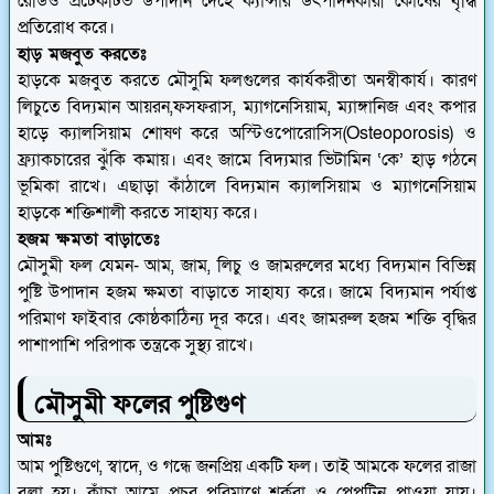
রেডিও প্রটেকটিভ উপাদান দেহে ক্যান্সার উৎপাদনকারী কোষের বৃদ্ধি
প্রতিরোধ করে।
হাড় মজবুত করতেঃ
হাড়কে মজবুত করতে মৌসুমি ফলগুলের কার্যকরীতা অনস্বীকার্য। কারণ
লিচুতে বিদ্যমান আয়রন,ফসফরাস, ম্যাগনেসিয়াম, ম্যাঙ্গানিজ এবং কপার
হাড়ে ক্যালসিয়াম শোষণ করে অস্টিওপোরোসিস(Osteoporosis) ও
ফ্র্যাকচারের ঝুঁকি কমায়। এবং জামে বিদ্যমার ভিটামিন ‘কে’ হাড় গঠনে
ভূমিকা রাখে। এছাড়া কাঁঠালে বিদ্যমান ক্যালসিয়াম ও ম্যাগনেসিয়াম
হাড়কে শক্তিশালী করতে সাহায্য করে।
হজম ক্ষমতা বাড়াতেঃ
মৌসুমী ফল যেমন- আম, জাম, লিচু ও জামরুলের মধ্যে বিদ্যমান বিভিন্ন
পুষ্টি উপাদান হজম ক্ষমতা বাড়াতে সাহায্য করে। জামে বিদ্যমান পর্যাপ্ত
পরিমাণ ফাইবার কোষ্ঠকাঠিন্য দূর করে। এবং জামরুল হজম শক্তি বৃদ্ধির
পাশাপাশি পরিপাক তন্ত্রকে সুস্থ্য রাখে।
মৌসুমী ফলের পুষ্টিগুণ
আমঃ
আম পুষ্টিগুণে, স্বাদে, ও গন্ধে জনপ্রিয় একটি ফল। তাই আমকে ফলের রাজা
বলা হয়। কাঁচা আমে প্রচুর পরিমাণে শর্করা ও পেপটিন পাওয়া যায়।