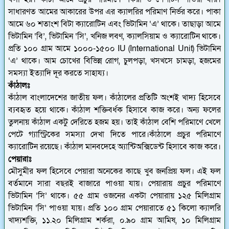
সাধারণত আমের আকারের উপর এর ক্যালরির পরিমাণ নির্ভর করে। পাকা
আমে ৬০ শতাংশ বিটা ক্যারোটিন এবং ভিটামিন ‘এ’ থাকে। তাছাড়া আমে
ভিটামিন ‘বি’, ভিটামিন ‘সি’, খনিজ লবণ, ক্যালসিয়াম ও ক্যারোটিন থাকে।
প্রতি ১০০ গ্রাম আমে ১০০০-১৫০০ IU (International Unit) ভিটামিন
‘এ’ থাকে। আম চোখের বিভিন্ন রোগ, চুলপড়া, খসখসে চামড়া, হজমের
সমস্যা ইত্যাদি দূর করতে সাহায্য।
কাঁঠালঃ
কাঁঠাল বাংলাদেশের জাতীয় ফল। কাঁঠালের প্রতিটি অংশই খাদ্য হিসেবে
ব্যবহৃত হয়ে থাকে। কাঁঠাল শক্তিবর্ধক হিসাবে কাজ করে। অন্য ফলের
তুলনায় কাঁঠাল একটু দেরিতে হজম হয়। তাই কাঁঠাল বেশি পরিমাণে খেলে
পেটে গ্যাস্ট্রিকের সমস্যা দেখা দিতে পারে।কাঁঠালে প্রচুর পরিমাণে
ক্যারোটিন রয়েছে। কাঁঠাল মানবদেহে অ্যান্টিঅক্সিডেন্ট হিসাবে কাজ করে।
পেয়ারাঃ
মৌসুমীর ফল হিসেবে পেয়ারা অনেকের কাছে খুব জনপ্রিয় ফল। এই ফল
বর্তমানে সারা বছরই বাজারে পাওয়া যায়। পেয়ারায় প্রচুর পরিমাণে
ভিটামিন ‘সি’ থাকে। ৫৫ গ্রাম ওজনের একটা পেয়ারায় ১২৫ মিলিগ্রাম
ভিটামিন ‘সি’ পাওয়া যায়। প্রতি ১০০ গ্রাম পেয়ারাতে ৫১ কিলো ক্যালরি
খাদ্যশক্তি, ১১.২০ মিলিগ্রাম শর্করা, ০.৯০ গ্রাম আমিষ, ১০ মিলিগ্রাম