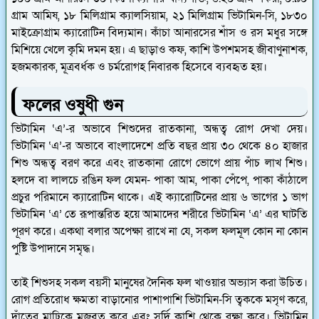
গ্রাম আমিষ, ১৮ মিলিগ্রাম ক্যালসিয়াম, ২১ মিলিগ্রাম ভিটামিন-সি, ১৮৩০
মাইক্রোগ্রাম ক্যারোটিন বিদ্যমান। কাঁচা আনারসের শাঁস ও রস মধুর সঙ্গে
মিশিয়ে খেলে কৃমি দমন হয়। এ ছাড়াও কফ, কাশি উপশমসহ জীবাণুনাশক,
হজমকারক, মূত্রবর্ধক ও চর্মরোগহ নিবারক হিসেবে ব্যবহৃত হয়।
ফলের ওষুধী গুন
ভিটামিন ‘এ’-র অভাবে শিশুদের রাতকানা, অন্ধত্ব রোগ দেখা দেয়।
ভিটামিন ‘এ’-র অভাবে বাংলাদেশে প্রতি বছর প্রায় ৩০ থেকে ৪০ হাজার
শিশু অন্ধত্ব বরণ করে এবং রাতকানা রোগে ভোগে প্রায় পাঁচ লাখ শিশু।
হলদে বা লালচে রঙিন ফল যেমন- পাকা আম, পাকা পেঁপে, পাকা কাঁঠালে
প্রচুর পরিমানে ক্যারোটিন থাকে। এই ক্যারোটিনের প্রায় ৬ ভাগের ১ ভাগ
ভিটামিন ‘এ’ তে রূপান্তরিত হয়ে আমাদের শরীরে ভিটামিন ‘এ’ এর ঘাটতি
পূরণ করে। একথা বলার অপেক্ষা রাখে না যে, সকল ফলমূল কোন না কোন
পুষ্টি উপাদানে সমৃদ্ধ।
তাই শিশুসহ সকল বয়সী মানুষের দৈনিক ফল খাওয়ার অভ্যাস করা উচিত।
রোগ প্রতিরোধ ক্ষমতা বাড়ানোর পাশাপাশি ভিটামিন-সি ত্বককে মসৃণ করে,
দাঁতের মাঢ়িকে মজবুত করে এবং সর্দি কাশি থেকে রক্ষা করে। ভিটামিন