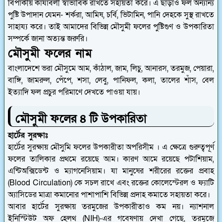
বিপাকীয় কার্যাবলী স্বাভাবিক রাখতে সহায়তা করে। এ ছাড়াও ফল অন্যান্য
পুষ্টি উপাদান যেমন- শর্করা, আমিষ, চর্বি, ভিটামিন, পানি দেহকে সুস্থ রাখতে
সাহায্য করে। তাই আমাদের বিভিন্ন মৌসুমী ফলের পুষ্টিগুণ ও উপকারিতা
সম্পর্কে জানা অত্যন্ত জরুরি।
মৌসুমী ফলের নাম
বাংলাদেশে ভরা মৌসুমে আম, কাঁঠাল, জাম, লিচু, আনারস, তরমুজ, পেয়ারা,
বাঙ্গি, জামরুল, পেঁপে, শসা, লেবু, পানিফল, কলা, তালের শাঁস, বেল
ইত্যাদি ফল প্রচুর পরিমাণে দেখতে পাওয়া যায়।
মৌসুমী ফলের ৪ টি উপকারিতা
হার্টের সুরক্ষাঃ
হার্টের সুরক্ষায় মৌসুমি ফলের উপকারীতা অপরিসীম । এ ক্ষেত্রে গুরুত্বপূর্ণ
ফলের তালিকার প্রথমে রয়েছে আম। কারণ আমে রয়েছে পটাশিয়াম,
এন্টিঅক্সিডেন্ট ও ম্যাগনেসিয়াম। যা মানুষের শরীরের রক্তের প্রবাহ
(Blood Circulation) কে সচল রাখে এবং রক্তের কোলেস্টেরল ও ফ্যাটি
অ্যাসিডের মাত্রা কমানোর পাশাপাশি বিভিন্ন প্রদাহ কমাতে সহায়তা করে।
আবার হার্টের সুরক্ষায় তরমুজের উপকারীতাও কম নয়। ন্যাশনাল
ইনিস্টিউট অফ হেলথ (NIH)-এর গবেষণায় দেখা গেছে, তরমুজে