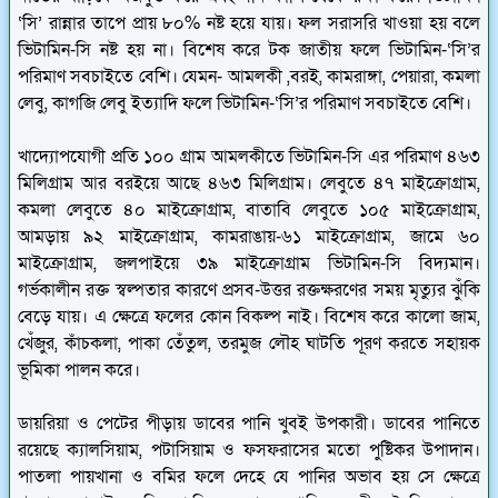
‘সি’ রান্নার তাপে প্রায় ৮০% নষ্ট হয়ে যায়। ফল সরাসরি খাওয়া হয় বলে
ভিটামিন-সি নষ্ট হয় না। বিশেষ করে টক জাতীয় ফলে ভিটামিন-‘সি’র
পরিমাণ সবচাইতে বেশি। যেমন- আমলকী ,বরই, কামরাঙ্গা, পেয়ারা, কমলা
লেবু, কাগজি লেবু ইত্যাদি ফলে ভিটামিন-‘সি’র পরিমাণ সবচাইতে বেশি।
খাদ্যোপযোগী প্রতি ১০০ গ্রাম আমলকীতে ভিটামিন-সি এর পরিমাণ ৪৬৩
মিলিগ্রাম আর বরইয়ে আছে ৪৬৩ মিলিগ্রাম। লেবুতে ৪৭ মাইক্রোগ্রাম,
কমলা লেবুতে ৪০ মাইক্রোগ্রাম, বাতাবি লেবুতে ১০৫ মাইক্রোগ্রাম,
আমড়ায় ৯২ মাইক্রোগ্রাম, কামরাঙায়-৬১ মাইক্রোগ্রাম, জামে ৬০
মাইক্রোগ্রাম, জলপাইয়ে ৩৯ মাইক্রোগ্রাম ভিটামিন-সি বিদ্যমান।
গর্ভকালীন রক্ত স্বল্পতার কারণে প্রসব-উত্তর রক্তক্ষরণের সময় মৃত্যুর ঝুঁকি
বেড়ে যায়। এ ক্ষেত্রে ফলের কোন বিকল্প নাই। বিশেষ করে কালো জাম,
খেঁজুর, কাঁচকলা, পাকা তেঁতুল, তরমুজ লৌহ ঘাটতি পূরণ করতে সহায়ক
ভূমিকা পালন করে।
ডায়রিয়া ও পেটের পীড়ায় ডাবের পানি খুবই উপকারী। ডাবের পানিতে
রয়েছে ক্যালসিয়াম, পটাসিয়াম ও ফসফরাসের মতো পুষ্টিকর উপাদান।
পাতলা পায়খানা ও বমির ফলে দেহে যে পানির অভাব হয় সে ক্ষেত্রে