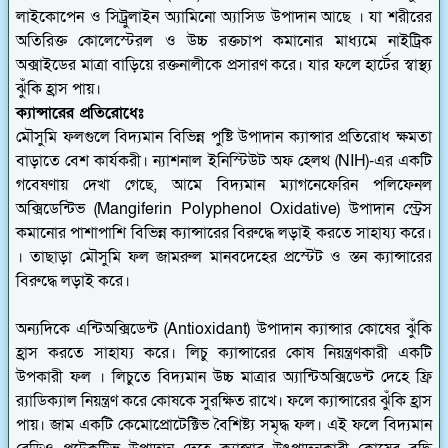
লাইকোপেন ও সিট্রুলাইন অ্যামিনো অ্যাসিড উপাদান আছে । যা শরীরের
অতিরিক্ত কোলেস্টেরল ও উচ্চ রক্তচাপ কমানোর মাধ্যমে নাইট্রিক
অক্সাইডের মাত্রা বাড়িয়ে রক্তনালীকে প্রসারণ করে। যার ফলে হার্টের স্বাস্থ্য
ঝুঁকি হ্রাস পায়।
ক্যান্সারের প্রতিরোধেঃ
মৌসুমি ফলগুলে বিদ্যমান বিভিন্ন পুষ্টি উপাদান ক্যান্সার প্রতিরোধ ক্ষমতা
বাড়াতে বেশ কার্যকরী। ন্যাশনাল ইনিস্টিউট অফ হেলথ (NIH)-এর একটি
গবেষণায় দেখা গেছে, আমে বিদ্যমান ম্যাগনেফেরিন পলিফেনল
অক্সিডেন্টিভ (Mangiferin Polyphenol Oxidative) উপাদান স্ট্রেস
কমানোর পাশাপাশি বিভিন্ন ক্যান্সারের বিরুদ্ধে লড়াই করতে সাহায্য করে।
। তাছাড়া মৌসুমি ফল জামরুল মানবদেহের প্রস্টেট ও স্তন ক্যান্সারের
বিরুদ্ধে লড়াই করে।
অন্যদিকে এন্টিঅক্সিডেন্ট (Antioxidant) উপাদান ক্যান্সার কোষের ঝুঁকি
হ্রাস করতে সাহায্য করে। লিচু ক্যান্সারের কোষ নিয়ন্ত্রণকারী একটি
উপকারী ফল । লিচুতে বিদ্যমান উচ্চ মাত্রার অ্যান্টিঅক্সিডেন্ট দেহে ফ্রি
র‌্যাডিক্যাল নিয়ন্ত্রণ করে কোষকে সুরক্ষিত রাখে। ফলে ক্যান্সারের ঝুঁকি হ্রাস
পায়। জাম একটি কেমোপ্রোটেক্টিভ বৈশিষ্ট্য সমৃদ্ধ ফল। এই ফলে বিদ্যমান