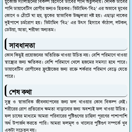
গ্লুকোজ স্যালাইনের বিকল্প হিসেবে ডাবের পানি অতুলনীয়। দৈনিক ডাবের
পানি ডায়াবেটিস রোগীর জন্যও হিতকর। ভিটামিন-‘বি২’ এর অভাবে মুখের
কোণে ও ঠোঁটে ঘা হয়, ত্বকের স্বাভাবিক উজ্জ্বলতা নষ্ট হয়। এছাড়া নাকের
দুইপাশে চর্মরোগ হয়। ভিটামিন ‘বি২’ এর উৎস হিসাবে কাঁঠাল, লটকন,
ডেউয়া, আতা, শরীফা অন্যতম।
সাবধানতা
কোন কিছুই প্রয়োজনের অতিরিক্ত খাওয়া উচিত নয়। বেশি পরিমাণে খাওয়া
স্বাস্থ্যের জন্য ক্ষতিকর। বেশি পরিমাণে খেলে হজমের সমস্যা হথে পারে।
ডায়াবেটিস রোগীদের ফ্রুক্টোজের জন্য রক্তে শর্করার পরিমাণ বেড়ে যেতে
পারে।
শেষ কথা
সুস্থ ও স্বাভাবিক জীবনযাপনের জন্য ফল খাওয়ার কোন বিকল্প নেই।
শরীরের রোগ প্রতিরোধ ক্ষমতা বাড়ানোর জন্য অবশ্যই ফল খাওয়া উচিত।
ফল চাষের মাধ্যমে আমরা পরিবারের পুষ্টিগুণের চাহিদা পূরণের পাশাপাশি
অর্থ উপার্জন করতে পারি। আমরা ফলমূল ও খাদ্যের পুষ্টিগুণ সম্পর্কে খুব
একটা সচেতন নয়।