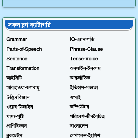
সকল ব্লগ ক্যাটাগরি
Grammar
IQ-এ্যানালজি
Parts-of-Speech
Phrase-Clause
Sentence
Tense-Voice
Transformation
অনলাইন-ইনকাম
আইসিটি
আন্তর্জাতিক
আবহাওয়া-জলবায়ু
ইতিহাস-সভ্যতা
উদ্ভিদবিজ্ঞান
এআই
ওয়েব-ডিজাইন
কম্পিউটার
খাদ্য-পুষ্টি
পরিবেশ-জীববৈচিত্র
প্রাণিবিজ্ঞান
বাংলাদেশ
ব্লকচেইন
স্পোকেন-ইংলিশ