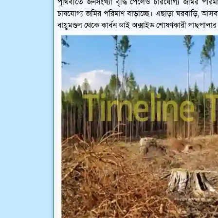
পৃথিবীতে জনসংখ্যা বৃদ্ধি পেলেও চারযোগ্য জমির পরিমা
চাষযোগ্য জমির পরিমাণ বাড়াচ্ছে। এছাড়া ঘরবাড়ি, আস
বায়ুমণ্ডল থেকে কার্বন ডাই অক্সাইড শোষণকারী গাছপালার 