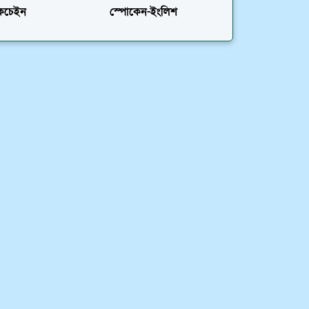
লকচেইন
স্পোকেন-ইংলিশ