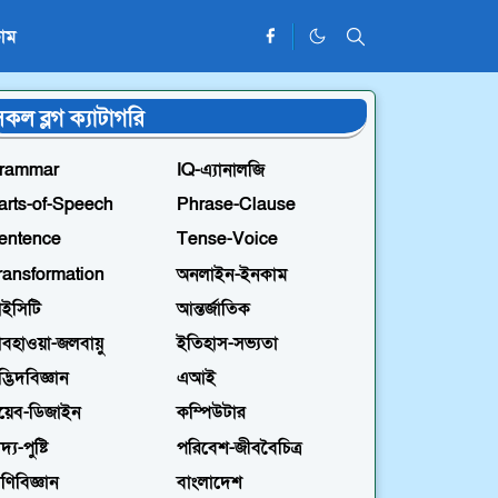
াম
কল ব্লগ ক্যাটাগরি
rammar
IQ-এ্যানালজি
arts-of-Speech
Phrase-Clause
entence
Tense-Voice
ransformation
অনলাইন-ইনকাম
ইসিটি
আন্তর্জাতিক
বহাওয়া-জলবায়ু
ইতিহাস-সভ্যতা
্ভিদবিজ্ঞান
এআই
য়েব-ডিজাইন
কম্পিউটার
দ্য-পুষ্টি
পরিবেশ-জীববৈচিত্র
রাণিবিজ্ঞান
বাংলাদেশ