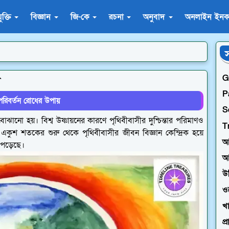
যুক্তি
বিজ্ঞান
জি-কে
রচনা
অনুবাদ
অনলাইন ইনক
স
G
ণ
P
পরিবর্তন রোধের উপায়
S
 বোঝানো হয়। বিশ্ব উষ্ণায়নের কারণে পৃথিবীবাসীর দুশ্চিন্তার পরিমাণও
T
া। একুশ শতকের শুরু থেকে পৃথিবীবাসীর জীবন বিজ্ঞান কেন্দ্রিক হয়ে
আ
 পড়েছে।
আ
উদ
ও
খা
প্