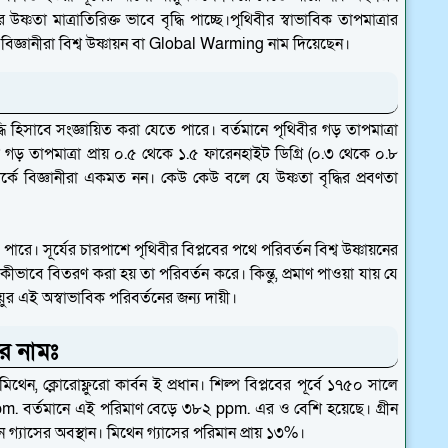
্ণতা মাত্রাতিরিক্ত ভাবে বৃদ্ধি পাচ্ছে।পৃথিবীর স্বাভাবিক তাপমাত্রার
কে বিজ্ঞানীরা বিশ্ব উষ্ণায়ন বা Global Warming নাম দিয়েছেন।
দ্ধি হিসাবে সংজ্ঞায়িত করা যেতে পারে। বর্তমানে পৃথিবীর গড় তাপমাত্রা
ড় তাপমাত্রা প্রায় ০.৫ থেকে ১.৫ ফারেনহাইট ডিগ্রি (০.৩ থেকে ০.৮
্পর্কে বিজ্ঞানীরা একমত নন। কেউ কেউ বলে যে উষ্ণতা বৃদ্ধির প্রবণতা
ে পারে। সূর্যের চারপাশে পৃথিবীর বিপ্লবের পথে পরিবর্তন বিশ্ব উষ্ণায়নের
 কীভাবে বিতরণ করা হয় তা পরিবর্তন করে। কিন্তু, প্রমাণ পাওয়া যায় যে
়ুর এই অস্বাভাবিক পরিবর্তনের জন্য দায়ী।
োর নামঃ
িথেন, ক্লোরোফ্লুরো কার্বন ই প্রধান। শিল্প বিপ্লবের পূর্বে ১৭৫০ সালে
ppm. বর্তমানে এই পরিমাণ বেড়ে ৩৮২ ppm. এর ও বেশি হয়েছে। গ্রীন
 গ্যাসের অবস্থান। মিথেন গ্যাসের পরিমান প্রায় ১৩%।