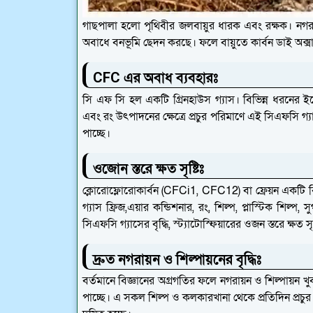
গাছপালা হলো পৃথিবীর জলবায়ুর ধারক এবং রক্ষক। নগরায়ন
অবাধে বনভূমি ছেদন করছে। ফলে বায়ুতে কার্বন ডাই অক্সাই
CFC এর অবাধ ব্যবহারঃ
সি এফ সি হল একটি গ্রিনহাউস গ্যাস। বিভিন্ন ধরনের ইলেক
এবং রং উৎপাদনের ক্ষেত্রে প্রচুর পরিমাণে এই সিএফসি গ্য
পাচ্ছে।
ওজোন স্তরে ক্ষত সৃষ্টিঃ
ক্লোরোফ্লোরােকার্বন (CFCi1, CFC12) বা ফ্রেয়ন একটি 
গ্যাস ফ্রিজ,এয়ার কন্ডিশনার, রং, শিল্প, প্লাস্টিক শিল্প, স
সিএফসি গ্যাসের বৃদ্ধি, স্ট্যাটোস্ফিয়ারের ওজন স্তরে ক্ষত
দ্রুত নগরায়ন ও শিল্পায়নের বৃদ্ধিঃ
বর্তমানে বিজ্ঞানের অগ্রগতির ফলে নগরায়ন ও শিল্পায়ন খুব 
পাচ্ছে। এ সকল শিল্প ও কলকারখানা থেকে প্রতিদিন প্রচুর প