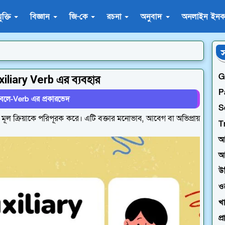
যুক্তি
বিজ্ঞান
জি-কে
রচনা
অনুবাদ
অনলাইন ইনক
স
G
liary Verb এর ব্যবহার
P
বলে-Verb এর প্রকারভেদ
S
মূল ক্রিয়াকে পরিপূরক করে। এটি বক্তার মনোভাব, আবেগ বা অভিপ্রায়
T
আ
আ
উদ
ও
খা
প্