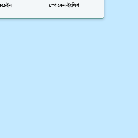
লকচেইন
স্পোকেন-ইংলিশ