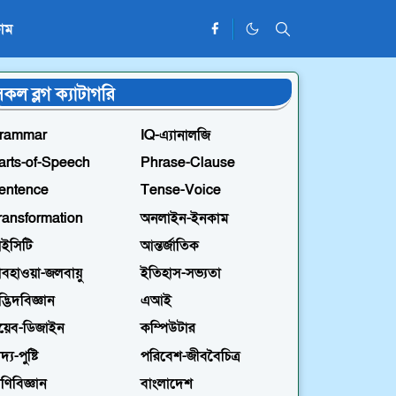
াম
কল ব্লগ ক্যাটাগরি
rammar
IQ-এ্যানালজি
arts-of-Speech
Phrase-Clause
entence
Tense-Voice
ransformation
অনলাইন-ইনকাম
ইসিটি
আন্তর্জাতিক
বহাওয়া-জলবায়ু
ইতিহাস-সভ্যতা
্ভিদবিজ্ঞান
এআই
য়েব-ডিজাইন
কম্পিউটার
দ্য-পুষ্টি
পরিবেশ-জীববৈচিত্র
রাণিবিজ্ঞান
বাংলাদেশ