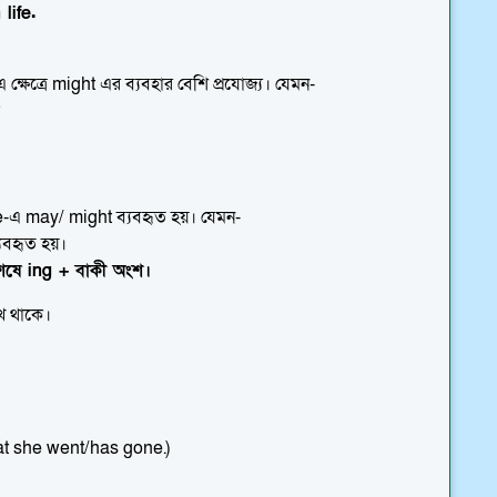
life.
ক্ষেত্রে might এর ব্যবহার বেশি প্রযোজ্য। যেমন-
?
e-এ may/ might ব্যবহৃত হয়। যেমন-
্যবহৃত হয়।
ষে ing + বাকী অংশ।
েখ থাকে।
at she went/has gone.)