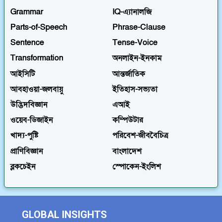
Grammar
IQ-এ্যানালজি
Parts-of-Speech
Phrase-Clause
Sentence
Tense-Voice
Transformation
অনলাইন-ইনকাম
আইসিটি
আন্তর্জাতিক
আবহাওয়া-জলবায়ু
ইতিহাস-সভ্যতা
উদ্ভিদবিজ্ঞান
এআই
ওয়েব-ডিজাইন
কম্পিউটার
খাদ্য-পুষ্টি
পরিবেশ-জীববৈচিত্র
প্রাণিবিজ্ঞান
বাংলাদেশ
ব্লকচেইন
স্পোকেন-ইংলিশ
GLOBAL INSIGHTS