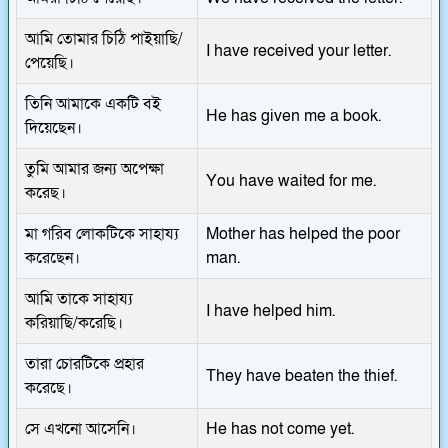
আমি তোমার চিঠি পাইয়াছি/
I have received your letter.
পেয়েছি।
তিনি আমাকে একটি বই
He has given me a book.
দিয়েছেন।
তুমি আমার জন্য অপেক্ষা
You have waited for me.
করেছ।
মা গরিব লোকটিকে সাহায্য
Mother has helped the poor
করেছেন।
man.
আমি তাকে সাহায্য
I have helped him.
করিয়াছি/করেছি।
তারা চোরটিকে প্রহার
They have beaten the thief.
করেছে।
সে এখনো আসেনি।
He has not come yet.