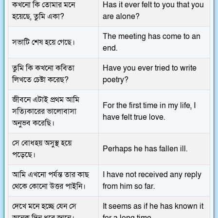
কখনো কি তোমার মনে
Has it ever felt to you that you
হয়েছে, তুমি একা?
are alone?
The meeting has come to an
সভাটি শেষ হয়ে গেছে।
end.
তুমি কি কখনো কবিতা
Have you ever tried to write
লিখতে চেষ্টা করেছ?
poetry?
জীবনে এটাই প্রথম আমি
For the first time in my life, I
সত্যিকারের ভালোবাসা
have felt true love.
অনুভব করেছি।
সে বোধহয় অসুস্থ হয়ে
Perhaps he has fallen ill.
পড়েছে।
আমি এখনো পর্যন্ত তার কাছ
I have not received any reply
থেকে কোনো উত্তর পাইনি।
from him so far.
দেখে মনে হচ্ছে যেন সে
It seems as if he has known it
অনেক দিন ধরে জানে।
for a long time.