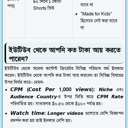
৯০ দিনে ১ কোটি
যাবে না
পণ্য)
Shorts ভিউ
"Made for Kids"
হিসেবে সেট করা যাবে
না
ইউটিউব থেকে আপনি কত টাকা আয় করতে
পারেন?
ইউটিউব থেকে অনেক কন্টেন্ট ক্রিয়েটর বিভিন্ন পরিমান অর্থ ইনকাম
করেন। ইউটিউব থেকে আপনি কত টাকা আয় করবেন তা বিভিন্ন বিষয়ের
উপর নির্ভর করে। যেমন-
𝘾𝙋𝙈 (𝘾𝙤𝙨𝙩 𝙋𝙚𝙧 1,000 𝙫𝙞𝙚𝙬𝙨):
𝙉𝙞𝙘𝙝𝙚 এবং
𝘼𝙪𝙙𝙞𝙚𝙣𝙘𝙚 𝘾𝙤𝙪𝙣𝙩𝙧𝙮-র উপর ভিত্তি করে 𝘾𝙋𝙈 𝙍𝙖𝙩𝙚
পরিবর্তিত হয়। সাধারণত $০.৫০ থেকে $১০+ পর্যন্ত হয়।
𝙒𝙖𝙩𝙘𝙝 𝙩𝙞𝙢𝙚:
𝙇𝙤𝙣𝙜𝙚𝙧 𝙫𝙞𝙙𝙚𝙤𝙨 গুলোতে বেশি বিজ্ঞাপন
প্রদর্শন করা হয় তাই ইনকাম বেশি হয়।