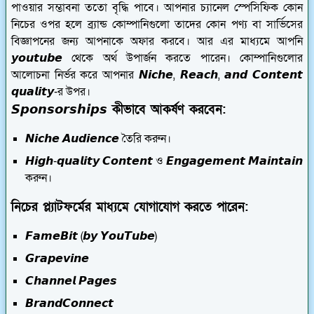
পাওয়ার সম্ভাবনা ততো বৃদ্ধি পাবে। আপনার চ্যানেল স্পেসিফিক কোন
নিচের ওপর হলে ব্র্যান্ড কোম্পানিগুলো তাদের কোন পণ্য বা সার্ভিসের
বিজ্ঞাপনের জন্য আপনাকে অফার করবে। আর এর মাধ্যমে আপনি
𝙮𝙤𝙪𝙩𝙪𝙗𝙚 থেকে অর্থ উপার্জন করতে পারেন। কোম্পানিগুলোর
আলোচনা নির্ভর করে আপনার 𝙉𝙞𝙘𝙝𝙚, 𝙍𝙚𝙖𝙘𝙝, 𝙖𝙣𝙙 𝘾𝙤𝙣𝙩𝙚𝙣𝙩
𝙦𝙪𝙖𝙡𝙞𝙩𝙮-র উপর।
𝙎𝙥𝙤𝙣𝙨𝙤𝙧𝙨𝙝𝙞𝙥𝙨 কীভাবে আকর্ষণ করবেন:
𝙉𝙞𝙘𝙝𝙚 𝘼𝙪𝙙𝙞𝙚𝙣𝙘𝙚 তৈরি করুন।
𝙃𝙞𝙜𝙝-𝙦𝙪𝙖𝙡𝙞𝙩𝙮 𝘾𝙤𝙣𝙩𝙚𝙣𝙩 ও 𝙀𝙣𝙜𝙖𝙜𝙚𝙢𝙚𝙣𝙩 𝙈𝙖𝙞𝙣𝙩𝙖𝙞𝙣
করুন।
নিচের প্ল্যাটফর্মের মাধ্যমে যোগাযোগ করতে পারেন:
𝙁𝙖𝙢𝙚𝘽𝙞𝙩 (𝙗𝙮 𝙔𝙤𝙪𝙏𝙪𝙗𝙚)
𝙂𝙧𝙖𝙥𝙚𝙫𝙞𝙣𝙚
𝘾𝙝𝙖𝙣𝙣𝙚𝙡 𝙋𝙖𝙜𝙚𝙨
𝘽𝙧𝙖𝙣𝙙𝘾𝙤𝙣𝙣𝙚𝙘𝙩