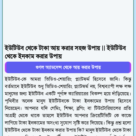
ইউটিউব থেকে টাকা আয় করার সহজ উপায় || ইউটিউব
থেকে ইনকাম করার উপায়
গুগল অ্যাডসেন্স থেকে আয় করার উপায়
ইউটিউব-কে আমরা ভিডিও-শেয়ারিং প্ল্যাটফর্ম হিসেবে জানি। কিন্তু
বর্তমানে ইউটিউব শুধু ভিডিও-শেয়ারিং প্ল্যাটফর্ম নয়, বিশ্বব্যাপী লক্ষ লক্ষ
মানুষের জন্য ইউটিউব একটি পূর্ণাঙ্গ ক্যারিয়ারের বিকল্প হয়ে দাঁড়িয়েছে।
পৃথিবীর অনেক মানুষ ইউটিউবকে টাকা ইনকামের উপায় হিসেবে
নিয়েছেন। আপনার যদি গেমিং, শিক্ষা, ব্লগিং বা টিউটোরিয়ালের প্রতি
আগ্রহী থেকে থাকে তাহলে ইউটিউব আপনার ক্রিয়েটিভিটি কে কাজে
লাগিয়ে টাকা ইনকামের অসংখ্য সুযোগ সৃষ্টি করে দিয়েছে। কিন্তু প্রশ্ন হলো
ইউটিউব থেকে টাকা ইনকাম করার উপায় কি? মানুষ ইউটিউব থেকে টাকা