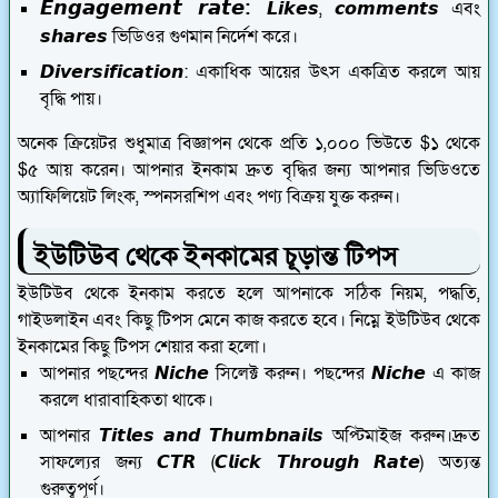
𝙀𝙣𝙜𝙖𝙜𝙚𝙢𝙚𝙣𝙩 𝙧𝙖𝙩𝙚:
𝙇𝙞𝙠𝙚𝙨, 𝙘𝙤𝙢𝙢𝙚𝙣𝙩𝙨 এবং
𝙨𝙝𝙖𝙧𝙚𝙨 ভিডিওর গুণমান নির্দেশ করে।
𝘿𝙞𝙫𝙚𝙧𝙨𝙞𝙛𝙞𝙘𝙖𝙩𝙞𝙤𝙣: একাধিক আয়ের উৎস একত্রিত করলে আয়
বৃদ্ধি পায়।
অনেক ক্রিয়েটর শুধুমাত্র বিজ্ঞাপন থেকে প্রতি ১,০০০ ভিউতে $১ থেকে
$৫ আয় করেন। আপনার ইনকাম দ্রুত বৃদ্ধির জন্য আপনার ভিডিওতে
অ্যাফিলিয়েট লিংক, স্পনসরশিপ এবং পণ্য বিক্রয় যুক্ত করুন।
ইউটিউব থেকে ইনকামের চূড়ান্ত টিপস
ইউটিউব থেকে ইনকাম করতে হলে আপনাকে সঠিক নিয়ম, পদ্ধতি,
গাইডলাইন এবং কিছু টিপস মেনে কাজ করতে হবে। নিম্নে ইউটিউব থেকে
ইনকামের কিছু টিপস শেয়ার করা হলো।
আপনার পছন্দের 𝙉𝙞𝙘𝙝𝙚 সিলেক্ট করুন। পছন্দের 𝙉𝙞𝙘𝙝𝙚 এ কাজ
করলে ধারাবাহিকতা থাকে।
আপনার 𝙏𝙞𝙩𝙡𝙚𝙨 𝙖𝙣𝙙 𝙏𝙝𝙪𝙢𝙗𝙣𝙖𝙞𝙡𝙨 অপ্টিমাইজ করুন।দ্রুত
সাফল্যের জন্য 𝘾𝙏𝙍 (𝘾𝙡𝙞𝙘𝙠 𝙏𝙝𝙧𝙤𝙪𝙜𝙝 𝙍𝙖𝙩𝙚) অত্যন্ত
গুরুত্বপূর্ণ।