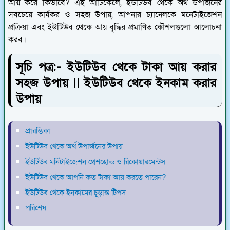
আয় করে কিভাবে? এই আর্টিকেলে, ইউটিউব থেকে অর্থ উপার্জনের
সবচেয়ে কার্যকর ও সহজ উপায়, আপনার চ্যানেলকে মনেটাইজেশন
প্রক্রিয়া এবং ইউটিউব থেকে আয় বৃদ্ধির প্রমাণিত কৌশলগুলো আলোচনা
করব।
সূচি পত্র:- ইউটিউব থেকে টাকা আয় করার
সহজ উপায় || ইউটিউব থেকে ইনকাম করার
উপায়
প্রারম্ভিকা
ইউটিউব থেকে অর্থ উপার্জনের উপায়
ইউটিউব মনিটাইজেশন থ্রেশহোল্ড ও রিকোয়ারমেন্টস
ইউটিউব থেকে আপনি কত টাকা আয় করতে পারেন?
ইউটিউব থেকে ইনকামের চূড়ান্ত টিপস
পরিশেষ