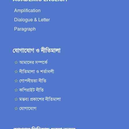
Amplification
Dialogue & Letter
Paragraph
যোগাযোগ ও নীতিমালা
☆
আমাদের সম্পর্কে
☆
নীতিমালা ও শর্তাবলী
☆
গোপনীয়তা নীতি
☆
কপিরাইট নীতি
☆
মন্তব্য প্রকাশের নীতিমালা
☆
যোগাযোগ