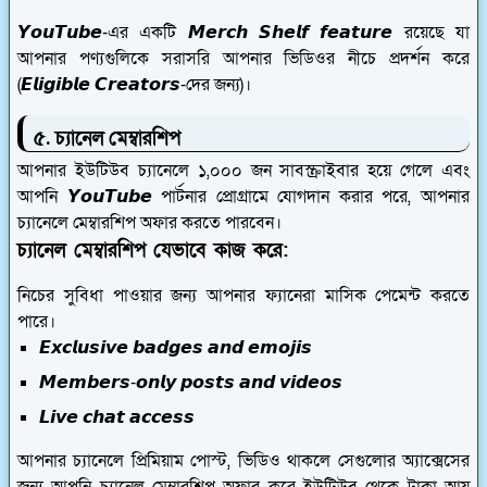
𝙔𝙤𝙪𝙏𝙪𝙗𝙚-এর একটি 𝙈𝙚𝙧𝙘𝙝 𝙎𝙝𝙚𝙡𝙛 𝙛𝙚𝙖𝙩𝙪𝙧𝙚 রয়েছে যা
আপনার পণ্যগুলিকে সরাসরি আপনার ভিডিওর নীচে প্রদর্শন করে
(𝙀𝙡𝙞𝙜𝙞𝙗𝙡𝙚 𝘾𝙧𝙚𝙖𝙩𝙤𝙧𝙨-দের জন্য)।
৫. চ্যানেল মেম্বারশিপ
আপনার ইউটিউব চ্যানেলে ১,০০০ জন সাবস্ক্রাইবার হয়ে গেলে এবং
আপনি 𝙔𝙤𝙪𝙏𝙪𝙗𝙚 পার্টনার প্রোগ্রামে যোগদান করার পরে, আপনার
চ্যানেলে মেম্বারশিপ অফার করতে পারবেন।
চ্যানেল মেম্বারশিপ যেভাবে কাজ করে:
নিচের সুবিধা পাওয়ার জন্য আপনার ফ্যানেরা মাসিক পেমেন্ট করতে
পারে।
𝙀𝙭𝙘𝙡𝙪𝙨𝙞𝙫𝙚 𝙗𝙖𝙙𝙜𝙚𝙨 𝙖𝙣𝙙 𝙚𝙢𝙤𝙟𝙞𝙨
𝙈𝙚𝙢𝙗𝙚𝙧𝙨-𝙤𝙣𝙡𝙮 𝙥𝙤𝙨𝙩𝙨 𝙖𝙣𝙙 𝙫𝙞𝙙𝙚𝙤𝙨
𝙇𝙞𝙫𝙚 𝙘𝙝𝙖𝙩 𝙖𝙘𝙘𝙚𝙨𝙨
আপনার চ্যানেলে প্রিমিয়াম পোস্ট, ভিডিও থাকলে সেগুলোর অ্যাক্সেসের
জন্য আপনি চ্যানেল মেম্বারশিপ অফার করে ইউটিউব থেকে টাকা আয়