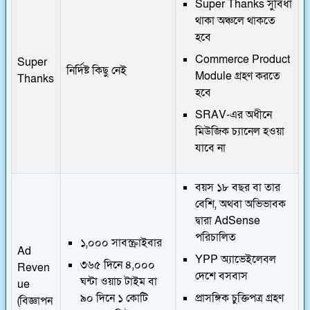
Super Thanks সুবিধা
থাকা অঞ্চলে থাকতে
হবে
Commerce Product
Super
নির্দিষ্ট কিছু নেই
Module গ্রহণ করতে
Thanks
হবে
SRAV-এর অধীনে
মিউজিক চ্যানেল হওয়া
যাবে না
বয়স ১৮ বছর বা তার
বেশি, অথবা অভিভাবক
দ্বারা AdSense
পরিচালিত
১,০০০ সাবস্ক্রাইবার
Ad
YPP অ্যাভেইলেবল
৩৬৫ দিনে ৪,০০০
Reven
দেশে বসবাস
ঘন্টা ওয়াচ টাইম বা
ue
৯০ দিনে ১ কোটি
প্রাসঙ্গিক চুক্তিপত্র গ্রহণ
(বিজ্ঞাপন