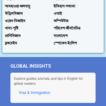
আবহাওয়া-জলবায়ু
ইতিহাস-সভ্যতা
উদ্ভিদবিজ্ঞান
এআই
ওয়েব-ডিজাইন
কম্পিউটার
খাদ্য-পুষ্টি
পরিবেশ-জীববৈচিত্র
প্রাণিবিজ্ঞান
বাংলাদেশ
ব্লকচেইন
স্পোকেন-ইংলিশ
GLOBAL INSIGHTS
Explore guides, tutorials, and tips in English for
global readers.
Visa & Immigration