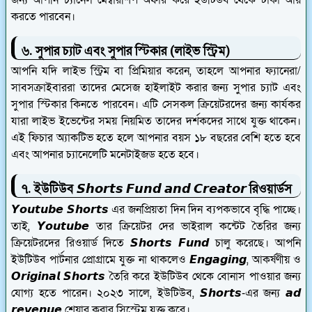
করতে পারবেন।
৬. সুপার চ্যাট এবং সুপার স্টিকার (লাইভ স্ট্রিম)
আপনি যদি লাইভ স্ট্রিম বা প্রিমিয়ার করেন, তাহলে আপনার ফ্যানেরা/
সাবসক্রাইবাররা তাদের মেসেজ হাইলাইট করার জন্য সুপার চ্যাট এবং
সুপার স্টিকার কিনতে পারবেন। এটি সেসকল ক্রিয়েটরদের জন্য কার্যকর
যারা লাইভ ইভেন্টের সময় নিয়মিত তাদের দর্শকদের সাথে যুক্ত থাকেন।
এই ফিচার অ্যাকটিভ হতে হলে আপনার বয়স ১৮ বছরের বেশি হতে হবে
এবং আপনার চ্যানেলেটি মনেটাইজড হতে হবে।
৭. ইউটিউব 𝙎𝙝𝙤𝙧𝙩𝙨 𝙁𝙪𝙣𝙙 𝙖𝙣𝙙 𝘾𝙧𝙚𝙖𝙩𝙤𝙧 রিওয়ার্ডস
𝙔𝙤𝙪𝙩𝙪𝙗𝙚 𝙎𝙝𝙤𝙧𝙩𝙨 এর জনপ্রিয়তা দিন দিন ব্যপকভাবে বৃদ্ধি পাচ্ছে।
তাই, 𝙔𝙤𝙪𝙩𝙪𝙗𝙚 তার ক্রিয়েটর দের ভাইরাল কন্টেট তৈরির জন্য
ক্রিয়েটরদের রিওয়ার্ড দিতে 𝙎𝙝𝙤𝙧𝙩𝙨 𝙁𝙪𝙣𝙙 চালু করেছে। আপনি
ইউটিউব পার্টনার প্রোগ্রামে যুক্ত না থাকলেও 𝙀𝙣𝙜𝙖𝙜𝙞𝙣𝙜, আকর্ষণীয় ও
𝙊𝙧𝙞𝙜𝙞𝙣𝙖𝙡 𝙎𝙝𝙤𝙧𝙩𝙨 তৈরি করে ইউটিউব থেকে বোনাস পাওয়ার জন্য
যোগ্য হতে পারেন। ২০২৩ সালে, ইউটিউব, 𝙎𝙝𝙤𝙧𝙩𝙨-এর জন্য 𝙖𝙙
𝙧𝙚𝙫𝙚𝙣𝙪𝙚 শেয়ার করার সিস্টেম যুক্ত করে।